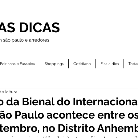
AS DICAS
m são paulo e arredores
Feirinhas e Passeios
Shoppings
Cotidiano
Fica a dica
Toda
de leitura
o da Bienal do Internaciona
São Paulo acontece entre os
etembro, no Distrito Anhem