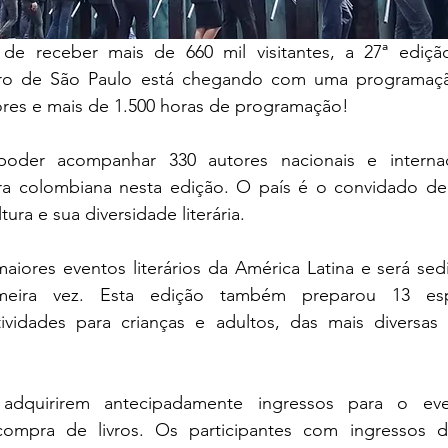
de receber mais de 660 mil visitantes, a 27ª ediçã
ivro de São Paulo está chegando com uma programação
ores e mais de 1.500 horas de programação!
poder acompanhar 330 autores nacionais e internac
ra colombiana nesta edição. O país é o convidado de
tura e sua diversidade literária.
maiores eventos literários da América Latina
 e será sed
eira vez. Esta edição também preparou 13 espaç
atividades para crianças e adultos, das mais diversas f
 adquirirem antecipadamente ingressos para o eve
ompra de livros. Os participantes com ingressos de 