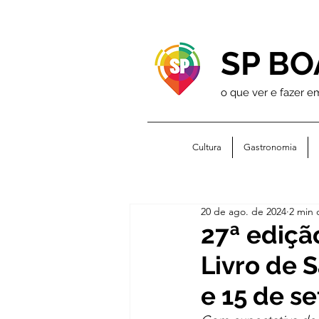
SP BO
o que ver e fazer e
Cultura
Gastronomia
20 de ago. de 2024
2 min 
27ª ediçã
Livro de 
e 15 de s