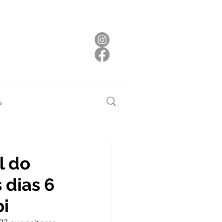
s
l do
 dias 6
bi