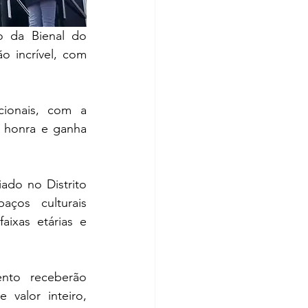
o da Bienal do 
 incrível, com 
ionais, com a 
 honra e ganha 
iado no Distrito 
os culturais 
aixas etárias e 
nto receberão 
valor inteiro, 