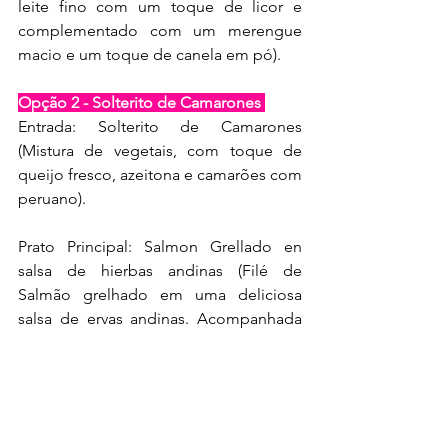
leite fino com um toque de licor e 
complementado com um merengue 
macio e um toque de canela em pó).
Opção 2 - Solterito de Camarones 
Entrada: Solterito de Camarones 
(Mistura de vegetais, com toque de 
queijo fresco, azeitona e camarões com 
peruano).
Prato Principal: Salmon Grellado en 
salsa de hierbas andinas (Filé de 
Salmão grelhado em uma deliciosa 
salsa de ervas andinas. Acompanhada 
de batata peruana, oca e mistura de 
vegetais).
Sobremesa: Torta três Leches (Biscoito 
umedecido, ao molho 3 leites: leite 