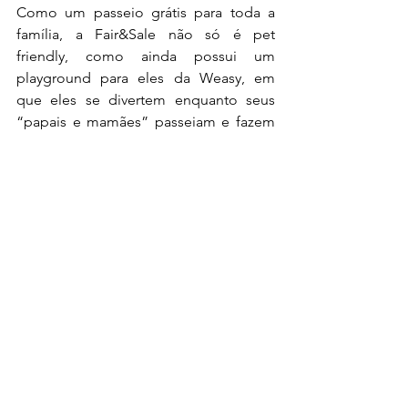
Como um passeio grátis para toda a 
família, a Fair&Sale não só é pet 
friendly, como ainda possui um 
playground para eles da Weasy, em 
que eles se divertem enquanto seus 
“papais e mamães” passeiam e fazem 
suas compras.
Para mais informações, siga a Fair&Sale 
nas redes sociais 
https://www.instagram.com/fesfeira/
  e 
https://www.facebook.com/fesfeira/
Serviço Fair&Sale Dia das Crianças na 
Vila Nova
Data: 8 de outubro, domingo
Horário: 10h às 18h
Endereço: Praça Cidade de Milão, Vila 
Nova Conceição, próxima ao Portão 7 
do Parque do Ibirapuera