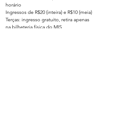
horário
Ingressos de R$20 (inteira) e R$10 (meia)
Terças: ingresso gratuito, retira apenas 
na bilheteria física do MIS
MIS Jardim Europa
Av. Europa, 158
missp.org.br
@mis_sp
Cultura
Ver tudo
Posts Relacionados