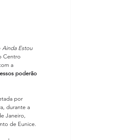
 
Ainda Estou 
o Centro 
com a 
ressos poderão 
retada por 
a, durante a 
de Janeiro, 
nto de Eunice.