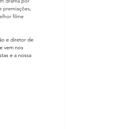
em drama por 
e premiações, 
lhor filme 
o e diretor de 
 e vem nos 
tas e a nossa 