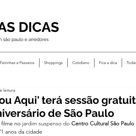
AS DICAS
m são paulo e arredores
Feirinhas e Passeios
Shoppings
Cotidiano
Fica a dica
Toda
e leitura
ou Aqui' terá sessão gratuit
niversário de São Paulo
 filme no 
jardim suspenso do 
Centro Cultural São Paulo
71 anos da cidade