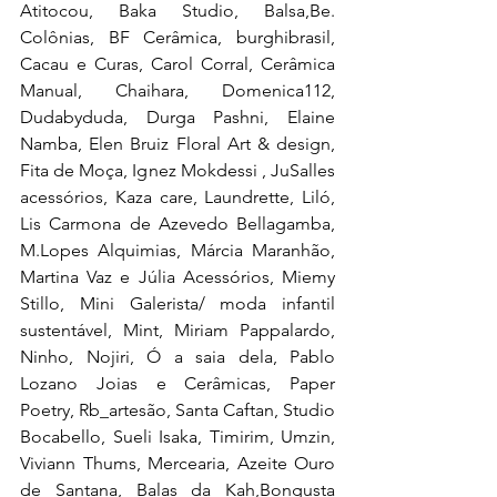
Atitocou, Baka Studio, Balsa,Be. 
Colônias, BF Cerâmica, burghibrasil, 
Cacau e Curas, Carol Corral, Cerâmica 
Manual, Chaihara, Domenica112, 
Dudabyduda, Durga Pashni, Elaine 
Namba, Elen Bruiz Floral Art & design, 
Fita de Moça, Ignez Mokdessi , JuSalles 
acessórios, Kaza care, Laundrette, Liló, 
Lis Carmona de Azevedo Bellagamba, 
M.Lopes Alquimias, Márcia Maranhão, 
Martina Vaz e Júlia Acessórios, Miemy 
Stillo, Mini Galerista/ moda infantil 
sustentável, Mint, Miriam Pappalardo, 
Ninho, Nojiri, Ó a saia dela, Pablo 
Lozano Joias e Cerâmicas, Paper 
Poetry, Rb_artesão, Santa Caftan, Studio 
Bocabello, Sueli Isaka, Timirim, Umzin, 
Viviann Thums, Mercearia, Azeite Ouro 
de Santana, Balas da Kah,Bongusta 