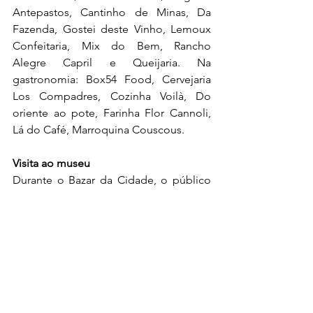
Antepastos, Cantinho de Minas, Da 
Fazenda, Gostei deste Vinho, Lemoux 
Confeitaria, Mix do Bem, Rancho 
Alegre Capril e Queijaria. Na 
gastronomia: Box54 Food, Cervejaria 
Los Compadres, Cozinha Voilà, Do 
oriente ao pote, Farinha Flor Cannoli, 
Lá do Café, Marroquina Couscous.
Visita ao museu
Durante o Bazar da Cidade, o público 
ainda poderá visitar a Casa Museu Ema 
Klabin. A residência onde viveu Ema 
Klabin de 1961 a 1994 é uma das 
poucas casas museus de colecionador 
no Brasil com ambientes preservados e 
conta com uma rica coleção de arte, 
incluindo pinturas do russo Marc 