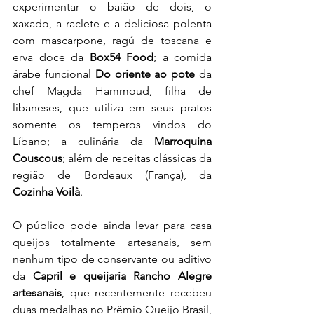
experimentar o baião de dois, o 
xaxado, a raclete e a deliciosa polenta 
com mascarpone, ragú de toscana e 
erva doce da 
Box54 Food
; a comida 
árabe funcional 
Do oriente ao pote
 da 
chef Magda Hammoud, filha de 
libaneses, que utiliza em seus pratos 
somente os temperos vindos do 
Líbano; a culinária da 
Marroquina 
Couscous
; além de receitas clássicas da 
região de Bordeaux (França), da 
Cozinha Voilà
. 
O público pode ainda levar para casa 
queijos totalmente artesanais, sem 
nenhum tipo de conservante ou aditivo 
da 
Capril e queijaria Rancho Alegre 
artesanais
,
que recentemente recebeu 
duas medalhas no Prêmio Queijo Brasil, 