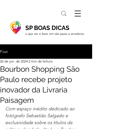
SP BOAS DICAS
o que ver e fazer em são paulo e arredores
Post
26 de jun. de 2024
2 min de leitura
Bourbon Shopping São
Paulo recebe projeto
inovador da Livraria
Paisagem
Com espaço inédito dedicado ao 
fotógrafo Sebastião Salgado e 
exclusividade sobre os títulos da 