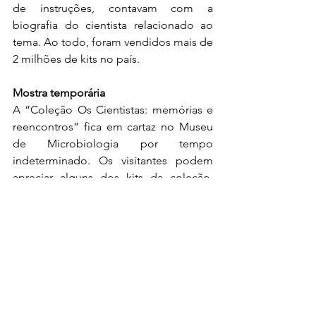
de instruções, contavam com a 
biografia do cientista relacionado ao 
tema. Ao todo, foram vendidos mais de 
2 milhões de kits no país.
Mostra temporária
A “Coleção Os Cientistas: memórias e 
reencontros” fica em cartaz no Museu 
de Microbiologia por tempo 
indeterminado. Os visitantes podem 
apreciar alguns dos kits da coleção, 
que foram doados ao museu por 
Orlando R. G. Filho, por coincidência, 
um pesquisador do Instituto Butantan. 
Roxane Piazza, outra pesquisadora da 
instituição, cedeu as biografias 
encadernadas que compõem a 
coleção.