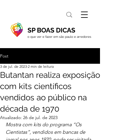
SP BOAS DICAS
o que ver e fazer em são paulo e arredores
Post
3 de jul. de 2023
2 min de leitura
Butantan realiza exposição
com kits científicos
vendidos ao público na
década de 1970
Atualizado:
26 de jul. de 2023
Mostra com kits do programa “Os 
Cientistas”, vendidos em bancas de 
jornal nos anos 1970, pode ser visitada 