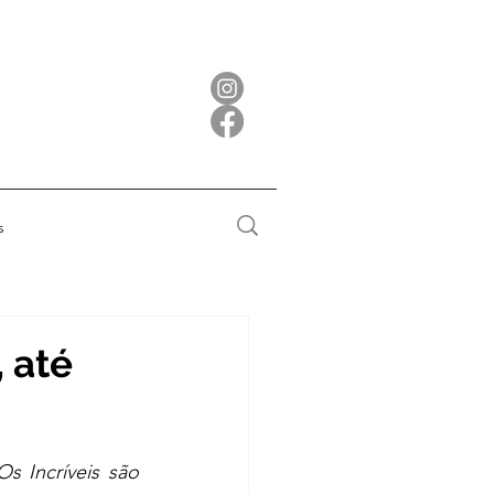
s
 até
s Incríveis são 