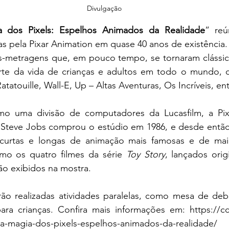
Divulgação
 dos Pixels: Espelhos Animados da Realidade
” reú
s pela Pixar Animation em quase 40 anos de existência.
gas-metragens que, em pouco tempo, se tornaram clássic
rte da vida de crianças e adultos em todo o mundo, c
atouille, Wall-E, Up – Altas Aventuras, Os Incríveis, ent
o uma divisão de computadores da Lucasfilm, a Pixa
Steve Jobs comprou o estúdio em 1986, e desde então
curtas e longas de animação mais famosas e de maio
mo os quatro filmes da série 
Toy Story
, lançados orig
ão exibidos na mostra.
rão realizadas atividades paralelas, como mesa de de
para crianças. Confira mais informações em: 
https://c
-magia-dos-pixels-espelhos-animados-da-realidade/