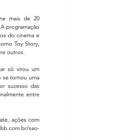
ne mais de 20 
 A programação 
os do cinema e 
omo Toy Story, 
re outros.
r só virou um 
 se tornou uma 
r sucesso das 
inalmente entre 
bate, ações com
cbb.com.br/sao-