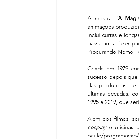
A mostra “
A Magia
animações produzida
inclui curtas e lon
passaram a fazer pa
Procurando Nemo, Rat
Criada em 1979 com
sucesso depois que 
das produtoras de 
últimas décadas, co
1995 e 2019, que ser
Além dos filmes, se
cosplay 
e oficinas 
paulo/programacao/a