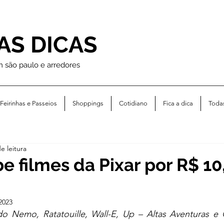
AS DICAS
m são paulo e arredores
Feirinhas e Passeios
Shoppings
Cotidiano
Fica a dica
Toda
e leitura
 filmes da Pixar por R$ 10,
2023
do Nemo, Ratatouille, Wall-E, Up – Altas Aventuras e O