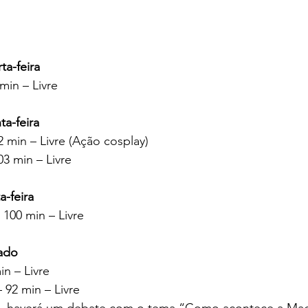
ta-feira
min – Livre
ta-feira
2 min – Livre (Ação cosplay)
03 min – Livre
a-feira
 100 min – Livre
ado
n – Livre
 92 min – Livre
e, haverá um debate com o tema “Como acontece a Mag