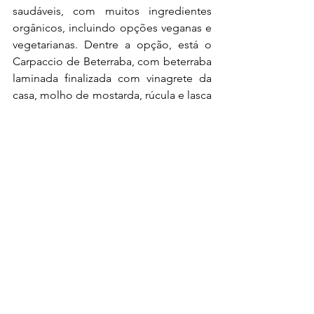
saudáveis, com muitos ingredientes 
orgânicos, incluindo opções veganas e 
vegetarianas. Dentre a opção, está o 
Carpaccio de Beterraba, com beterraba 
laminada finalizada com vinagrete da 
casa, molho de mostarda, rúcula e lasca 
de queijo parmesão, acompanhada 
com pães de cereais (R$ 40).
Rua Salvador Cardoso, 51, Itaim Bibi
Instagram: 
@maulibowls
Papaya Café 
(foto 6 - Divulgação)
O gastrobar Papaya Café, localizado no 
Itaim Bibi, apresenta sua nova carta de 
drinques inspirada na Costa Amalfitana. 
Destaque para o saboroso drink 
Flamingo, preparado com Gin 
Beefeater, infusão de cranberry, bitter 
da casa, Tônica St. Pierre Pink 