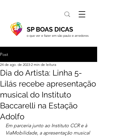
SP BOAS DICAS
o que ver e fazer em são paulo e arredores
Post
24 de ago. de 2023
2 min de leitura
Dia do Artista: Linha 5-
Lilás recebe apresentação
musical do Instituto
Baccarelli na Estação
Adolfo
Em parceria junto ao Instituto CCR e à 
ViaMobilidade, a apresentação musical 