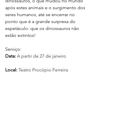
dinossauros, o que mudou no mundo 
após estes animais e o surgimento dos 
seres humanos, até se encerrar no 
ponto que é a grande surpresa do 
espetáculo: que os dinossauros não 
estão extintos!
Serviço:
Data: 
A partir de 27 de janeiro
Local: 
Teatro Procópio Ferreira
Endereço: 
Rua Augusta, 2823
Duração:
 70 minutos.
Classificação etária:
 Livre.
Ingressos já podem ser adquiridos 
pelo site 
www.sympla.com.br
.