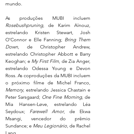
mundo. 
As produções MUBI incluem 
Rosebushpruning
, de Karim Aïnouz, 
estrelando Kristen Stewart, Josh 
O’Connor e Elle Fanning; 
Bring Them 
Down
, de Christopher Andrew, 
estrelando Christopher Abbott e Barry 
Keoghan; e 
My First Film
, de Zia Anger, 
estrelando Odessa Young e Devon 
Ross. As coproduções da MUBI incluem 
o próximo filme de Michel Franco, 
Memory
, estrelando Jessica Chastain e 
Peter Sarsgaard; 
One Fine Morning
, de 
Mia Hansen-Løve, estrelando Léa 
Seydoux; 
Farewell Amor
, de Ekwa 
Msangi, vencedor do prêmio 
Sundance; e 
Meu Legionário
, de Rachel 
Lang.