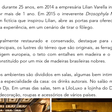
 durante 25 anos, em 2014 a empresária Lilian Varella ini
r mais de 1 ano. Em 2015 o irreverente 
Drosophyla 
ictícia que inspirou Lilian, abre as portas para oferece
 experiência, em um cenário de tirar o fôlego. 
gralmente restaurado e conservado, destaque para a
ncipais, os lustres do térreo que são originais, as ferr
igem europeia, o teto com entalhes em madeira e o pi
constituído por um mix de madeiras brasileiras nobres.
s ambientes são divididos em salas, algumas bem intimi
 a especialidade da casa: os drinks autorais. No salão 
Djs. Em umas das salas, tem a LiloLuxo a lojinha do D
decoração, roupas e acessórios de vários países.  