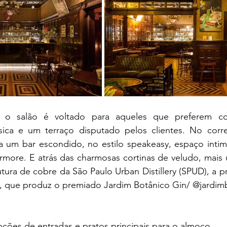
, o salão é voltado para aqueles que preferem co
sica e um terraço disputado pelos clientes. No corr
a um bar escondido, no estilo speakeasy, espaço intim
more. E atrás das charmosas cortinas de veludo, mais u
tura de cobre 
da 
São Paulo Urban Distillery (SPUD), a pri
, que produz o premiado Jardim Botânico Gin/ 
@jardim
ções de entradas e pratos principais para o almoço. 