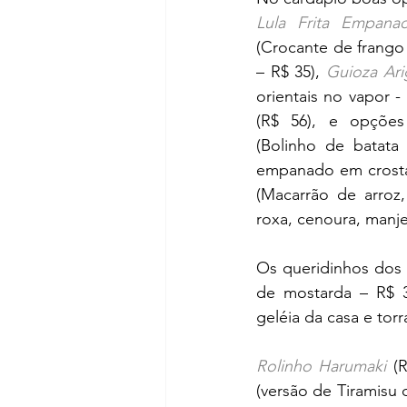
Lula Frita Empana
(Crocante de frango
– R$ 35), 
Guioza Arig
orientais no vapor - 
(R$ 56), e opçõe
(Bolinho de batata
empanado em crosta 
(Macarrão de arroz,
roxa, cenoura, manje
Os queridinhos dos 
de mostarda – R$ 
geléia da casa e tor
Rolinho Harumaki
(
(versão de Tiramisu