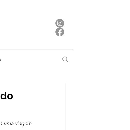
s
 do
na uma viagem 