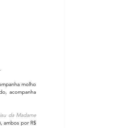
 
companha molho 
do, acompanha 
misu da Madame
), ambos por R$ 