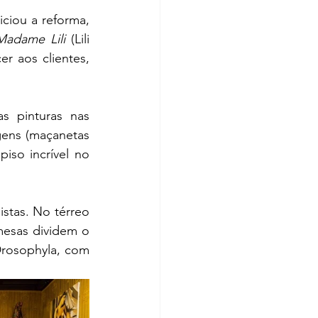
ciou a reforma, 
Madame Lili
 (Lili 
r aos clientes, 
s pinturas nas 
agens (maçanetas 
so incrível no 
stas. No térreo 
mesas dividem o 
rosophyla, com 