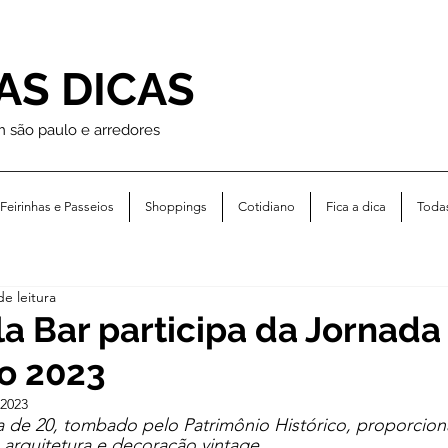
AS DICAS
m são paulo e arredores
Feirinhas e Passeios
Shoppings
Cotidiano
Fica a dica
Toda
de leitura
a Bar participa da Jornada
o 2023
 2023
 de 20, tombado pelo Patrimônio Histórico, proporcio
arquitetura e decoração vintage.