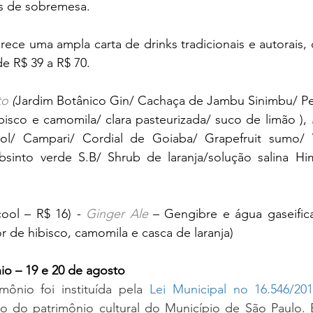
es de sobremesa.
rece uma ampla carta de drinks tradicionais e autorais, c
de R$ 39 a R$ 70.
to
 (
Jardim Botânico Gin/ Cachaça de Jambu Sinimbu/ Pey
isco e camomila/ clara pasteurizada/ suco de limão ), 
Absinto verde S.B/ Shrub de laranja/solução salina Him
ool – R$ 16) - 
Ginger Ale
– Gengibre e água gaseific
or de hibisco, camomila e casca de laranja) 
io – 19 e 20 de agosto
ônio foi instituída pela 
Lei Municipal no 16.546/20
ão do patrimônio cultural do Município de São Paulo. É