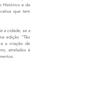
 Histórico e da 
ativa que tem 
e a cidade, se a 
ma edição “Tão 
a a criação de 
o, atrelados à 
amentos.