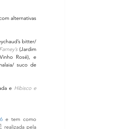
om alternativas 
chaud’s bitter/ 
Farney’s
(Jardim 
Botânico Gin/ Aperol/ Campari/ Cordial de Goiaba/ Grapefruit sumo/ Vinho Rosé), e 
alaia/ suco de 
ada e 
Hibisco e 
16
 e tem como 
 realizada pela 