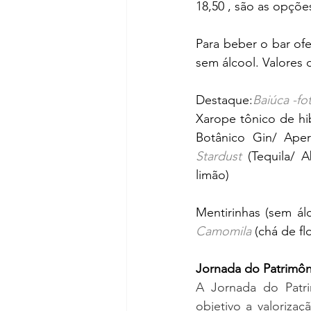
18,50 , são as opçõ
Para beber o bar ofe
sem álcool. Valores 
Destaque:
Baiúca -fo
Xarope tônico de hib
Stardust
(Tequila/ 
limão) 
Mentirinhas (sem álc
Camomila
(chá de fl
Jornada do Patrimôn
A Jornada do Patrim
objetivo a valorizaç