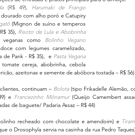
da
(R$ 49), 
Harumaki de Frango
 dourado com alho poró e Catupiry 
atô 
(Mignon de suíno e temperos 
R$ 35), 
Risoto de Lula e Abobrinha
s veganas como 
Bolinho Vegano 
 doce com legumes caramelizado, 
de Pank - R$ 35),  e 
Pasta Vegana
 tomate cereja, abobrinha, cebola 
ricão, azeitonas e semente de abóbora tostada – R$ 56).
clientes, continuam – 
Bolota 
(tipo Frikadelle Alemão, 
39) e 
Francezinho Mônamur
(Queijo Camembert assa
radas de baguete/ Padaria Assaz – R$ 44) 
Rolinho recheado com chocolate e amendoim) e 
Tira
 que o Drosophyla servia na casinha da rua Pedro Taques