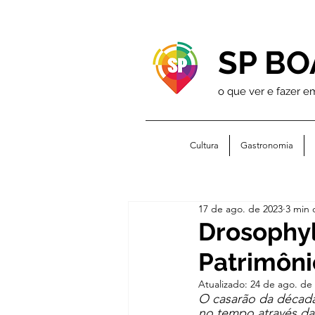
SP BO
o que ver e fazer e
Cultura
Gastronomia
17 de ago. de 2023
3 min 
Drosophyl
Patrimôni
Atualizado:
24 de ago. de
O casarão da década
no tempo através da 