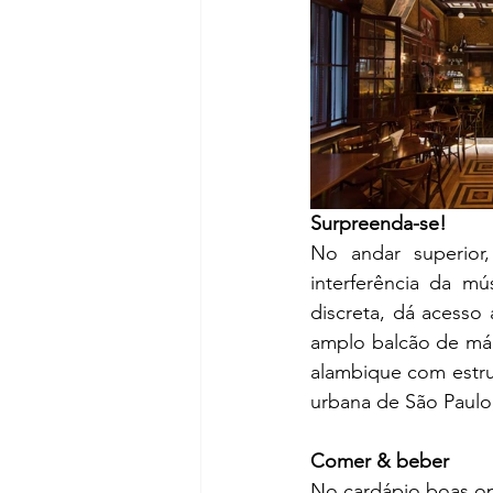
Surpreenda-se!
No andar superior
interferência da mú
discreta, dá acesso 
amplo balcão de már
alambique com estru
urbana de São Paulo
Comer & beber 
No cardápio boas op