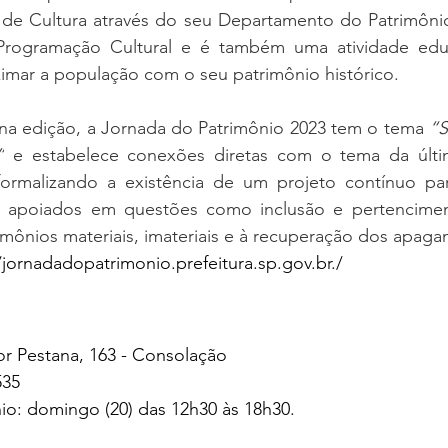
l de Cultura através do seu Departamento do Patrimônio
rogramação Cultural e é também uma atividade educ
imar a população com o seu patrimônio histórico.
na edição, a Jornada do Patrimônio 2023 tem o tema 
“S
”
 e estabelece conexões diretas com o tema da últi
formalizando a existência de um projeto contínuo par
s apoiados em questões como inclusão e pertenciment
mônios materiais, imateriais e à recuperação dos apag
/jornadadopatrimonio.prefeitura.sp.gov.br./
r Pestana, 163 - Consolação
35  
io: domingo (20) das 12h30 às 18h30. 