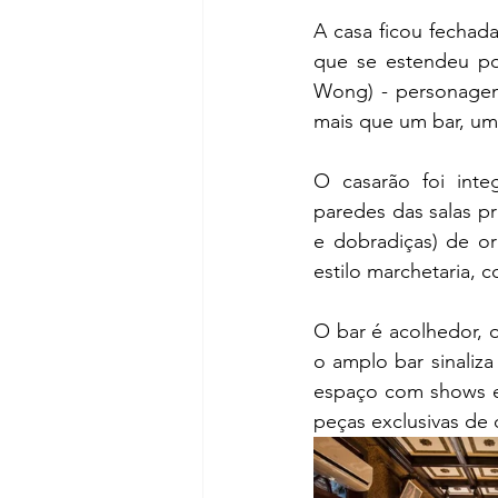
A casa ficou fechada
que se estendeu po
Wong) - personagem f
mais que um bar, uma
O casarão foi inte
paredes das salas pri
e dobradiças) de or
estilo marchetaria, 
O bar é acolhedor, o
o amplo bar sinaliza
espaço com shows e 
peças exclusivas de 