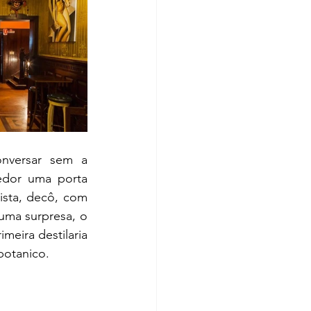
nversar sem a 
edor uma porta 
ista, decô, com 
ma surpresa, o 
meira destilaria 
botanico
.