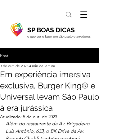
SP BOAS DICAS
o que ver e fazer em são paulo e arredores
Post
3 de out. de 2023
4 min de leitura
Em experiência imersiva
exclusiva, Burger King® e
Universal levam São Paulo
à era jurássica
Atualizado:
5 de out. de 2023
Além do restaurante da Av. Brigadeiro 
Luís Antônio, 633, o BK Drive da Av. 
Ragueb Chohfi também receberá 