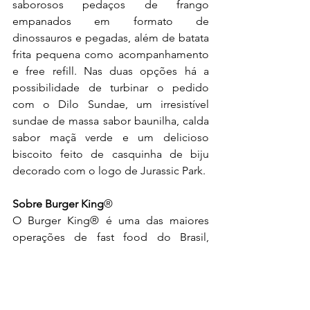
saborosos pedaços de frango 
empanados em formato de 
dinossauros e pegadas, além de batata 
frita pequena como acompanhamento 
e free refill. Nas duas opções há a 
possibilidade de turbinar o pedido 
com o Dilo Sundae, um irresistível 
sundae de massa sabor baunilha, calda 
sabor maçã verde e um delicioso 
biscoito feito de casquinha de biju 
decorado com o logo de Jurassic Park.
Sobre Burger King
®
O Burger King® é uma das maiores 
operações de fast food do Brasil, 
presente em todos os estados do país. 
O primeiro restaurante da rede foi 
inaugurado no Brasil em 2004, 
passando a ser operado oficialmente 