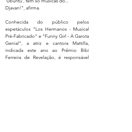
'Ubuntu', tem só músicas do... 
Djavan!", afirma.
Conhecida do público pelos 
espetáculos "Los Hermanos - Musical 
Pré-Fabricado" e "Funny Girl - A Garota 
Genial", a atriz e cantora Mattilla, 
indicada este ano ao Prêmio Bibi 
Ferreira de Revelação, é responsável 
por alguns pontos altos do espetáculo. 
"É uma narrativa nada convencional, 
portanto, desafiadora. E eu fiquei com 
alguns solos importantes, como 'Açaí'. 
É uma letra complexa, que muita gente 
tem dificuldade de entender, pois 
sugere muitas imagens e me tira de um 
lugar mais confortável, mas é ótimo 
experimentar. Acho que estamos 
construindo algo muito interessante no 