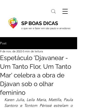
SP BOAS DICAS
o que ver e fazer em são paulo e arredores
Post
9 de nov. de 2023
5 min de leitura
Espetáculo 'Djavanear -
Um Tanto Flor, Um Tanto
Mar' celebra a obra de
Djavan sob o olhar
feminino
Karen Julia, Leila Maria, Mattilla, Paula 
Santoro e Tontom Périssé estrelam o 