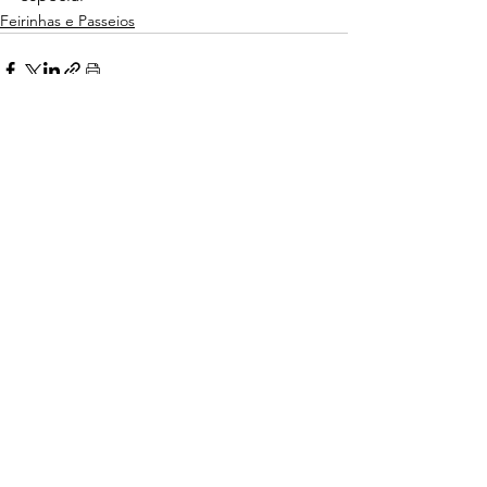
Feirinhas e Passeios
Ver tudo
Posts Relacionados