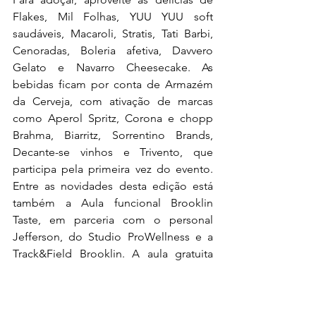
Flakes, Mil Folhas, YUU YUU soft 
saudáveis, Macaroli, Stratis, Tati Barbi, 
Cenoradas, Boleria afetiva, Davvero 
Gelato e Navarro Cheesecake. As 
bebidas ficam por conta de Armazém 
da Cerveja, com ativação de marcas 
como Aperol Spritz, Corona e chopp 
Brahma, Biarritz, Sorrentino Brands, 
Decante-se vinhos e Trivento, que 
participa pela primeira vez do evento. 
Entre as novidades desta edição está 
também a Aula funcional Brooklin 
Taste, em parceria com o personal 
Jefferson, do Studio ProWellness e a 
Track&Field Brooklin. A aula gratuita 
com vagas limitadas* acontece no dia 
17/08, das 11h às 11h45.