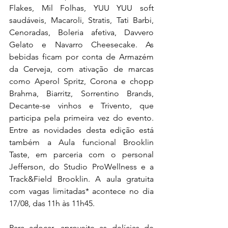
Flakes, Mil Folhas, YUU YUU soft 
saudáveis, Macaroli, Stratis, Tati Barbi, 
Cenoradas, Boleria afetiva, Davvero 
Gelato e Navarro Cheesecake. As 
bebidas ficam por conta de Armazém 
da Cerveja, com ativação de marcas 
como Aperol Spritz, Corona e chopp 
Brahma, Biarritz, Sorrentino Brands, 
Decante-se vinhos e Trivento, que 
participa pela primeira vez do evento. 
Entre as novidades desta edição está 
também a Aula funcional Brooklin 
Taste, em parceria com o personal 
Jefferson, do Studio ProWellness e a 
Track&Field Brooklin. A aula gratuita 
com vagas limitadas* acontece no dia 
17/08, das 11h às 11h45.
Para adoçar, aproveite as delícias de 