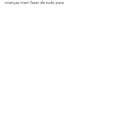
crianças iriam fazer de tudo para 
transformar a viagem em um grande 
pesadelo. 
Disponível na Netflix 
Cultura
Ver tudo
Posts Relacionados