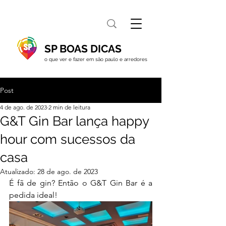
SP BOAS DICAS
o que ver e fazer em são paulo e arredores
Post
4 de ago. de 2023
2 min de leitura
G&T Gin Bar lança happy
hour com sucessos da
casa
Atualizado:
28 de ago. de 2023
É fã de gin? Então o G&T Gin Bar é a 
pedida ideal! 