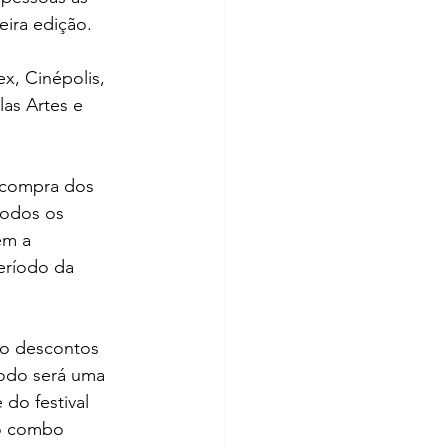
ira edição.
, Cinépolis, 
as Artes e 
todos os 
em a 
eríodo da 
ão descontos 
odo será uma 
do festival 
 o combo 