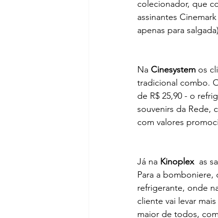
colecionador, que co
assinantes Cinemark 
apenas para salgada)
Na 
Cinesystem
 os c
tradicional combo. O
de R$ 25,90 - o refri
souvenirs da Rede, 
com valores promocio
Já na 
Kinoplex 
 as s
Para a bomboniere, 
refrigerante, onde 
cliente vai levar ma
maior de todos, com 