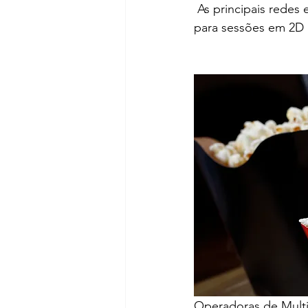
 As principais redes e salas de cinema de todo o Brasil oferecem neste período ingressos 
para sessões em 2D 
Operadoras de Multip