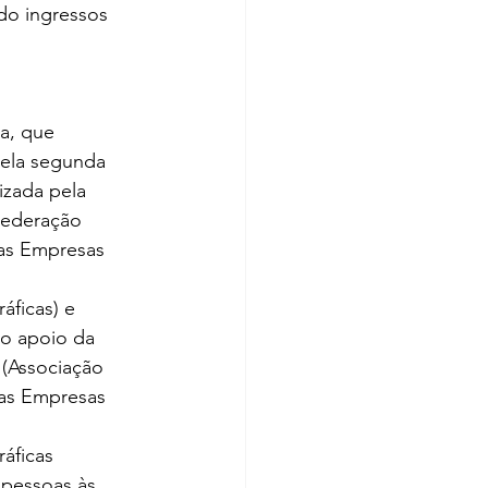
a, que 
ela segunda 
lizada pela 
ederação 
as Empresas 
ficas) e  
o apoio da 
(Associação 
das Empresas 
áficas 
 pessoas às 