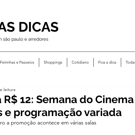
AS DICAS
m são paulo e arredores
Feirinhas e Passeios
Shoppings
Cotidiano
Fica a dica
Toda
e leitura
a R$ 12: Semana do Cinema 
 e programação variada
bro a promoção acontece em várias salas