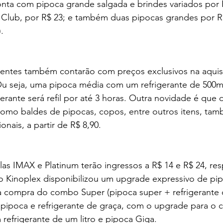
nta com pipoca grande salgada e brindes variados por R
Club, por R$ 23; e também duas pipocas grandes por R$ 
.
lientes também contarão com preços exclusivos na aquis
u seja, uma pipoca média com um refrigerante de 500ml,
gerante será refil por até 3 horas. Outra novidade é que 
como baldes de pipocas, copos, entre outros itens, tam
nais, a partir de R$ 8,90.
alas IMAX e Platinum terão ingressos a R$ 14 e R$ 24, re
o Kinoplex disponibilizou um upgrade expressivo de pip
na compra do combo Super (pipoca super + refrigerante 
is pipoca e refrigerante de graça, com o upgrade para o
refrigerante de um litro e pipoca Giga.