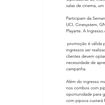
salas de cinema, um
Participam da Seman
UCI, Cinesystem, GNC
Playarte. A Ingress
 promoção é válida para todas as sessões nas salas tradicionais. Em caso da compra dos 
ingressos ser realiz
clientes devem optar
necessidade de apre
campanha.
Além do ingresso ma
nos combos com pip
oportunidade para ga
com pipoca custará 