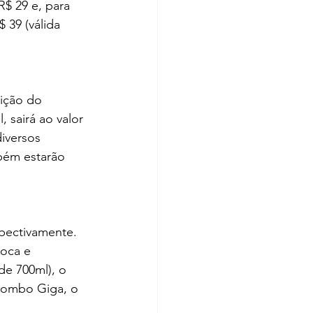
$ 29 e, para 
39 (válida 
ição do 
 sairá ao valor 
diversos 
bém estarão 
spectivamente. 
oca e 
de 700ml), o 
 combo Giga, o 