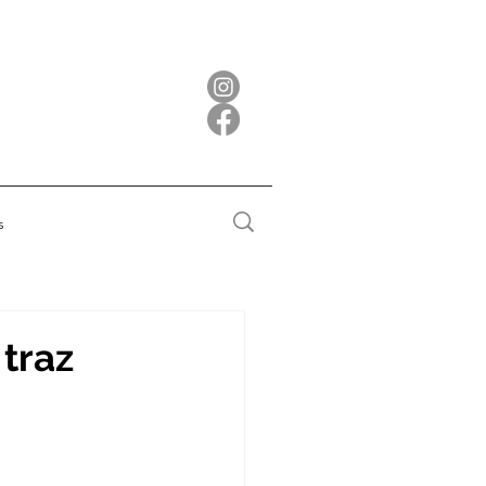
s
traz