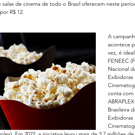
por R$ 12.
A campanh
acontece p
vez, é idea
FENEEC (F
Nacional d
Exibidoras 
Cinematográ
conta com 
ABRAPLEX 
Brasileira 
Exibidoras 
Cinematogr
lex). Em 2022, a iniciativa levou mais de 3,7 milhões de