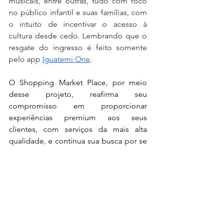
musicais, entre outras, tudo com foco 
no público infantil e suas famílias, com 
o intuito de incentivar o acesso à 
cultura desde cedo. Lembrando que o 
resgate do ingresso é feito somente 
pelo app 
Iguatemi One
.
O Shopping Market Place, por meio 
desse projeto, reafirma seu 
compromisso em proporcionar 
experiências premium aos seus 
clientes, com serviços da mais alta 
qualidade, e continua sua busca por se 
consolidar como o destino de 
entretenimento e lazer da zona sul de 
São Paulo.
Domingo é Dia de Teatro
Todo domingo, 
às 11h30 e 16h