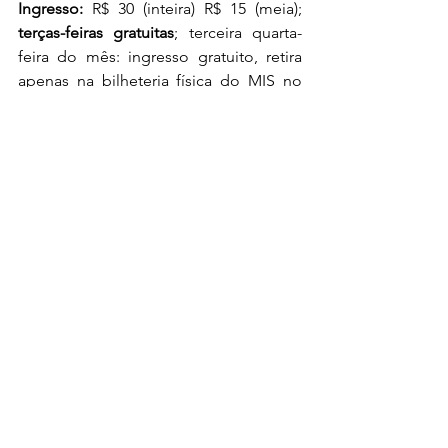
Ingresso:
 R$ 30 (inteira) R$ 15 (meia); 
terças-feiras gratuitas
; terceira quarta-
feira do mês: ingresso gratuito, retira 
apenas na bilheteria física do MIS no 
momento da visita (parceria B3)
Museu da Imagem e do Som – MIS 
Avenida Europa, 158, Jardim Europa
Cultura
Ver tudo
Posts Relacionados