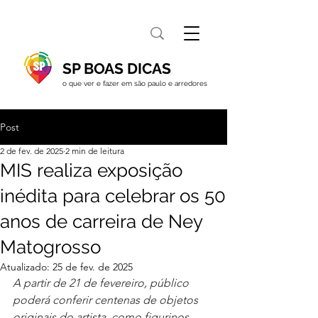
SP BOAS DICAS
o que ver e fazer em são paulo e arredores
Post
2 de fev. de 2025
2 min de leitura
MIS realiza exposição
inédita para celebrar os 50
anos de carreira de Ney
Matogrosso
Atualizado:
25 de fev. de 2025
A partir de 21 de fevereiro, público 
poderá conferir centenas de objetos 
originais do artista, como figurinos, 