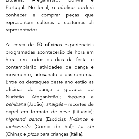
Portugal. No local, o público poderá 
conhecer e comprar peças que 
representam culturas e costumes ali 
representados.
As cerca de 
50 oficinas 
experienciais
programadas
acontecerão de hora em 
hora, em todos os dias da festa, e 
contemplarão atividades de dança e 
movimento, artesanato e gastronomia. 
Entre os destaques deste ano estão as 
oficinas de dança e gravuras do 
Nuristão (Afeganistão); 
ikebana 
e 
oshibana
 (Japão); 
snaigės
 – recortes de 
papel em formato de neve (Lituânia); 
highland dance
 (Escócia); 
K-dance
 e 
taekwondo
 (Coreia do Sul); 
tai chi
(China); e 
pizza
 para crianças (Itália).