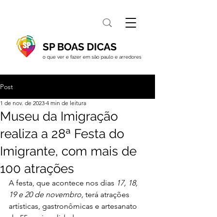
SP BOAS DICAS
o que ver e fazer em são paulo e arredores
Post
1 de nov. de 2023
4 min de leitura
Museu da Imigração
realiza a 28ª Festa do
Imigrante, com mais de
100 atrações
A festa, que acontece nos dias 
17, 18, 
19 e 20 de novembro, 
terá atrações 
artísticas, gastronômicas e artesanato 