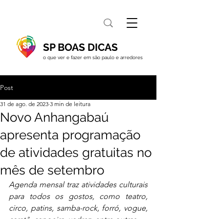
SP BOAS DICAS
o que ver e fazer em são paulo e arredores
Post
31 de ago. de 2023
3 min de leitura
Novo Anhangabaú
apresenta programação
de atividades gratuitas no
mês de setembro
Agenda mensal traz atividades culturais 
para todos os gostos, como teatro, 
circo, patins, samba-rock, forró, vogue, 