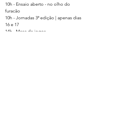
10h - Ensaio aberto - no olho do 
furacão
10h - Jornadas 3ª edição | apenas dias 
16 e 17
14h - Mesa de jogos
14h - Dancemania | apenas dia 02
14h - Ensaio aberto - ilú obá de min | 
apenas dia 23
15h - Vale um samba - As Matambas | 
apenas dia 02
15h - Vale um samba - Everson Pessoa | 
apenas dia 09
15h - Vale um samba - Roberta o Bando 
de Lá | apenas dia 23
15h - Vale um samba - Esmeralda Ortiz | 
apenas dia 30
15h - Skate park para a família
17h - Cine anhangá infantil
17h - Cabaré das drags | apenas dia 16