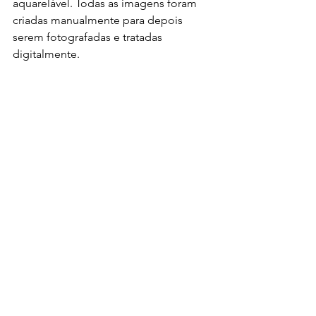
aquarelável. Todas as imagens foram 
criadas manualmente para depois 
serem fotografadas e tratadas 
digitalmente. 
Por fim, a história de Ana Lúcia também 
ficará disponível na versão livro 
animado, trabalho de Arthur Bovo que 
poderá ser conferido
no canal do 
YouTube “O Desfile das Abelhinhas”
. 
Depois do lançamento no Instituto 
Quindim, o projeto circulará com 
contação de histórias em 10 escolas 
públicas de Caxias do Sul, além de 
outras quatro sessões de autógrafos 
em locais a serem divulgados nas 
próximas semanas.
Cultura