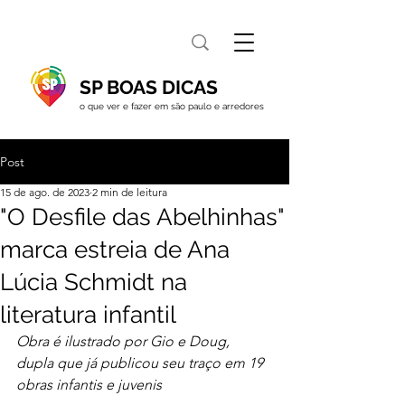
SP BOAS DICAS
o que ver e fazer em são paulo e arredores
Post
15 de ago. de 2023
2 min de leitura
"O Desfile das Abelhinhas"
marca estreia de Ana
Lúcia Schmidt na
literatura infantil
Obra é ilustrado por Gio e Doug, 
dupla que já publicou seu traço em 19 
obras infantis e juvenis