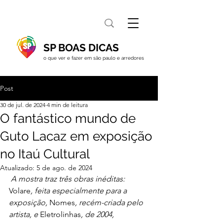
SP BOAS DICAS
o que ver e fazer em são paulo e arredores
Post
30 de jul. de 2024
4 min de leitura
O fantástico mundo de
Guto Lacaz em exposição
no Itaú Cultural
Atualizado:
5 de ago. de 2024
 A mostra traz três obras inéditas: 
Volare
, feita especialmente para a 
exposição, 
Nomes
, recém-criada pelo 
artista, e 
Eletrolinhas
, de 2004, 