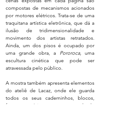
cenas expostas em cada página são 
compostas de mecanismos acionados 
por motores elétricos. Trata-se de uma 
traquitana artística eletrônica, que dá a 
ilusão de tridimensionalidade e 
movimento dos artistas retratados. 
Ainda, um dos pisos é ocupado por 
uma grande obra, a 
Pororoca,
 uma 
escultura cinética que pode ser 
atravessada pelo público. 
A mostra também apresenta elementos 
do ateliê de Lacaz, onde ele guarda 
todos os seus caderninhos, blocos, 
fotos, memórias, em uma camada de 
paredes circulares de cores diferentes. 
Trata-se de um espaço que os 
curadores chamam de HD (
hard disk
), 
como o próprio artista chama algumas 