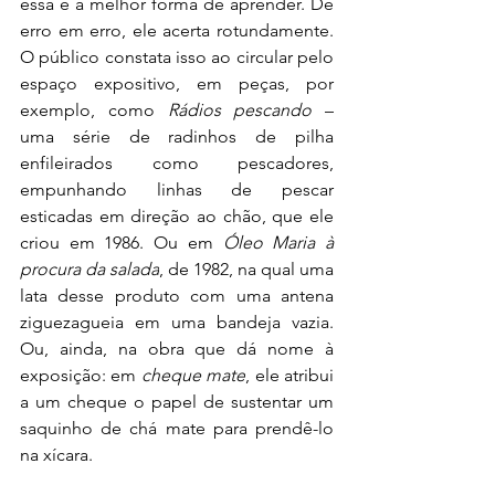
essa é a melhor forma de aprender. De 
erro em erro, ele acerta rotundamente. 
O público constata isso ao circular pelo 
espaço expositivo, em peças, por 
exemplo, como 
Rádios pescando
 – 
uma série de radinhos de pilha 
enfileirados como pescadores, 
empunhando linhas de pescar 
esticadas em direção ao chão, que ele 
criou em 1986. Ou em
 Óleo Maria à 
procura da salada
, de 1982, na qual uma 
lata desse produto com uma antena 
ziguezagueia em uma bandeja vazia. 
Ou, ainda, na obra que dá nome à 
exposição: em 
cheque mate
, ele atribui 
a um cheque o papel de sustentar um 
saquinho de chá mate para prendê-lo 
na xícara. 