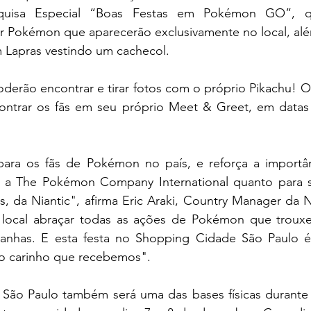
quisa Especial “Boas Festas em Pokémon GO”, qu
 Pokémon que aparecerão exclusivamente no local, alé
m Lapras vestindo um cachecol.
oderão encontrar e tirar fotos com o próprio Pikachu! O
ntrar os fãs em seu próprio Meet & Greet, em datas 
ara os fãs de Pokémon no país, e reforça a importân
ra a The Pokémon Company International quanto para se
da Niantic", afirma Eric Araki, Country Manager da Nia
 local abraçar todas as ações de Pokémon que trouxe
nhas. E esta festa no Shopping Cidade São Paulo é
o carinho que recebemos".  
ão Paulo também será uma das bases físicas durante o