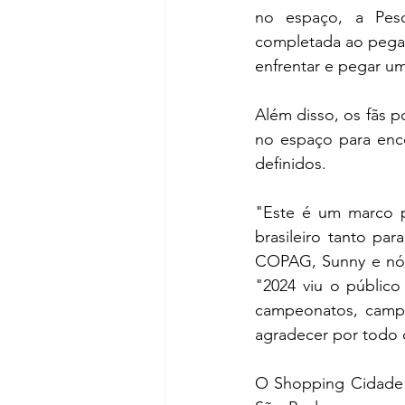
no espaço, a Pes
completada ao pegar
enfrentar e pegar u
Além disso, os fãs p
no espaço para enco
definidos. 
"Este é um marco p
brasileiro tanto pa
COPAG, Sunny e nós, 
"2024 viu o público
campeonatos, campa
agradecer por todo 
O Shopping Cidade S