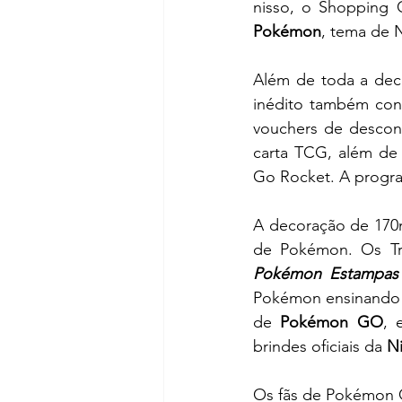
nisso, o Shopping 
Pokémon
, tema de N
Além de toda a deco
inédito também cont
vouchers de descon
carta TCG, além de 
Go Rocket. A progra
A decoração de 170m
Pokémon Estampas I
Pokémon ensinando 
de 
Pokémon GO
, 
brindes oficiais da 
Ni
Os fãs de Pokémon G