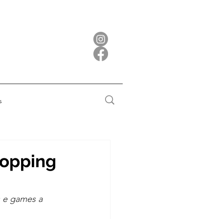
s
hopping
s e games a 