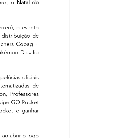
ro, o 
Natal do 
reo), o evento 
istribuição de 
uchers Copag + 
okémon Desafio 
lúcias oficiais 
de Pokémon. Os Treinadores visitantes poderão visitar áreas para fotos tematizadas de 
on, Professores 
uipe GO Rocket 
cket e ganhar 
o abrir o jogo 