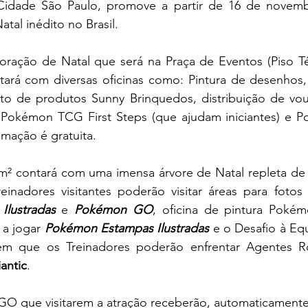
Cidade São Paulo, promove a partir de 16 de novemb
atal inédito no Brasil.
ração de Natal que será na Praça de Eventos (Piso Tér
ará com diversas oficinas como: Pintura de desenhos, d
to de produtos Sunny Brinquedos, distribuição de vo
Pokémon TCG First Steps (que ajudam iniciantes) e P
mação é gratuita.
² contará com uma imensa árvore de Natal repleta de pe
lustradas
 e 
Pokémon GO
, oficina de pintura Pokém
a jogar 
Pokémon Estampas Ilustradas
 e o Desafio à Eq
em que os Treinadores poderão enfrentar Agentes Ro
antic
.
O que visitarem a atração receberão, automaticamente a