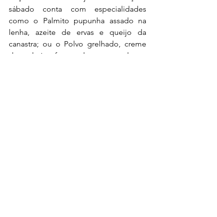
sábado conta com especialidades 
como o Palmito pupunha assado na 
lenha, azeite de ervas e queijo da 
canastra; ou o Polvo grelhado, creme 
de palmito fresco, batata assada na 
manteiga de garrafa com maionese de 
limão, cebola e farofa de azeitona.
Serviço: Rua Casa do Ator, 608 – Vila 
Olímpia | Tel.: 11.3053-9300
Gastronomia
Ver tudo
Posts Relacionados