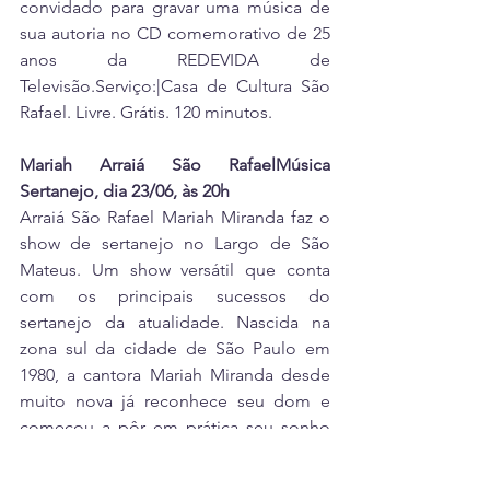
convidado para gravar uma música de 
sua autoria no CD comemorativo de 25 
anos da REDEVIDA de 
Televisão.Serviço:|Casa de Cultura São 
Rafael. Livre. Grátis. 120 minutos.
Mariah Arraiá São RafaelMúsica 
Sertanejo, dia 23/06, às 20h
Arraiá São Rafael Mariah Miranda faz o 
show de sertanejo no Largo de São 
Mateus. Um show versátil que conta 
com os principais sucessos do 
sertanejo da atualidade. Nascida na 
zona sul da cidade de São Paulo em 
1980, a cantora Mariah Miranda desde 
muito nova já reconhece seu dom e 
começou a pôr em prática seu sonho 
desde muito nova! Mariah Miranda 
acredita que a música é um dom divino 