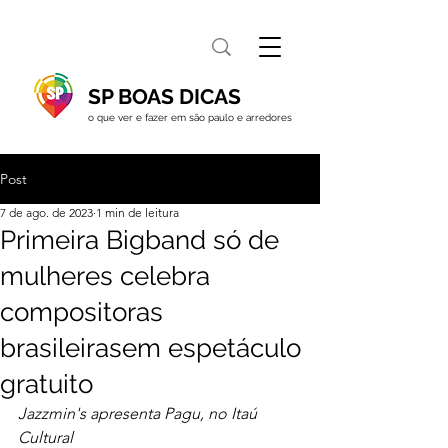
SP BOAS DICAS
o que ver e fazer em são paulo e arredores
Post
7 de ago. de 2023
1 min de leitura
Primeira Bigband só de
mulheres celebra
compositoras
brasileirasem espetáculo
gratuito
Jazzmin's apresenta Pagu, no Itaú 
Cultural