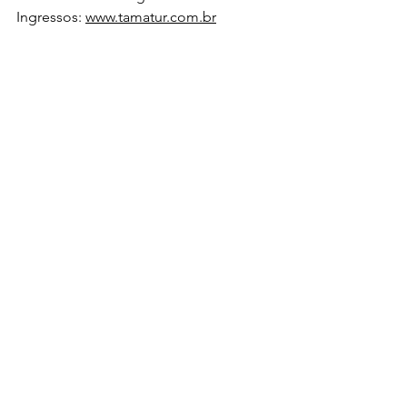
Ingressos: 
www.tamatur.com.br
Fica a dica
Ver tudo
Posts Relacionados