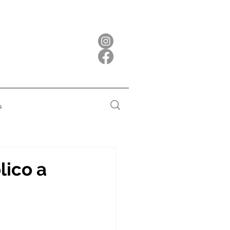
s
lico a