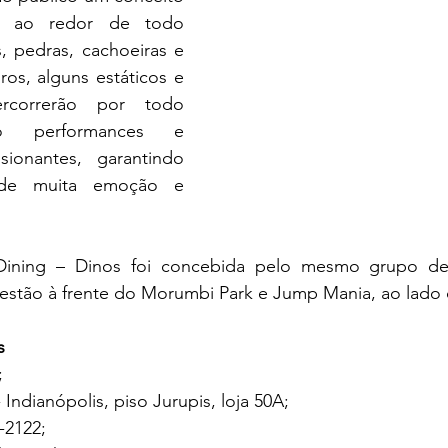
a ao redor de todo 
 pedras, cachoeiras e 
os, alguns estáticos e 
correrão por todo 
o performances e 
ionantes, garantindo 
de muita emoção e 
ining – Dinos foi concebida pelo mesmo grupo de v
estão à frente do Morumbi Park e Jump Mania, ao lado d
s
;
- Indianópolis, piso Jurupis, loja 50A;
-2122;