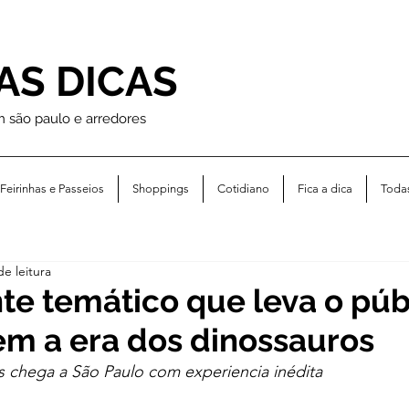
AS DICAS
m são paulo e arredores
Feirinhas e Passeios
Shoppings
Cotidiano
Fica a dica
Toda
de leitura
te temático que leva o púb
m a era dos dinossauros
s chega a São Paulo com experiencia inédita