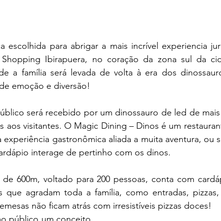
a escolhida para abrigar a mais incrível experiencia jur
 Shopping Ibirapuera, no coração da zona sul da ci
nde a família será levada de volta à era dos dinossaur
a de emoção e diversão!
úblico será recebido por um dinossauro de led de mais 
 aos visitantes. O Magic Dining – Dinos é um restauran
ma experiência gastronômica aliada a muita aventura, ou s
ardápio interage de pertinho com os dinos.
de 600m, voltado para 200 pessoas, conta com cardáp
 que agradam toda a família, como entradas, pizzas,
mesas não ficam atrás com irresistíveis pizzas doces!
ao público um conceito 