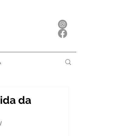
s
tida da
l