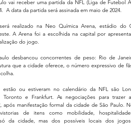
lo vai receber uma partida da NFL (Liga de Futebol Am
4.  A data da partida será assinada em maio de 2024. 
erá realizado na Neo Química Arena, estádio do Co
este. A Arena foi a escolhida na capital por apresenta
lização do jogo. 
ulo desbancou concorrentes de peso: Rio de Janeiro
utura que a cidade oferece, o número expressivo de fãs
scolha. 
 estão ou estiveram no calendário da NFL são Lond
Toronto e Frankfurt. As negociações para trazer a p
após manifestação formal da cidade de São Paulo. Ne
vistorias de itens como mobilidade, hospitalidade
o só da cidade, mas dos possíveis locais dos jogos