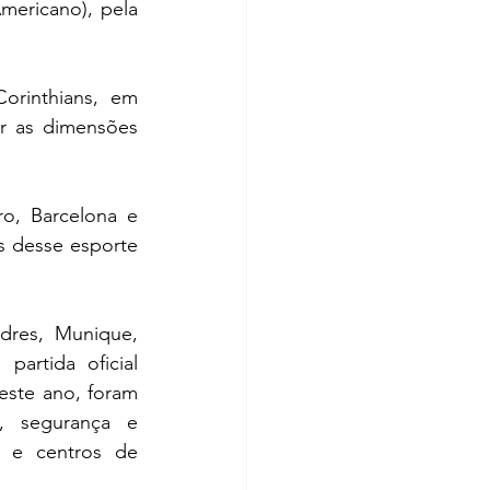
ericano), pela 
rinthians, em 
r as dimensões 
, Barcelona e 
 desse esporte 
res, Munique, 
artida oficial 
ste ano, foram 
, segurança e 
 e centros de 