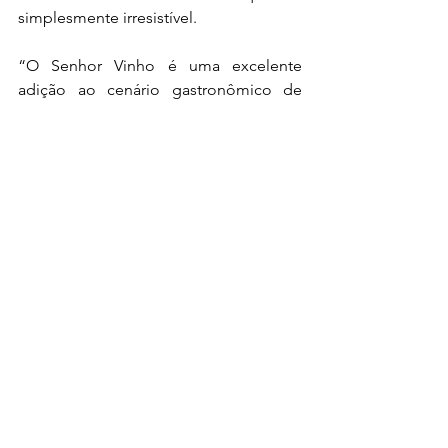
simplesmente irresistível.
“O Senhor Vinho é uma excelente 
adição ao cenário gastronômico de 
São Roque, oferecendo aos visitantes e 
moradores da região uma 
oportunidade única de explorar 
sabores autênticos em um ambiente 
que exala charme e tradição.Cada 
sobremesa é preparada com o mesmo 
cuidado e atenção aos detalhes que 
fazem dos pratos principais uma 
celebração dos sabores do velho 
continente, garantindo que cada 
refeição no Senhor Vinho seja uma 
experiência completa e inesquecível. 
Seja para um jantar romântico, uma 
celebração em família ou um encontro 