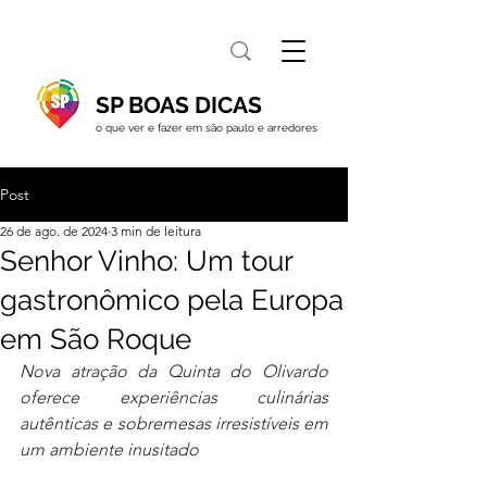
SP BOAS DICAS
o que ver e fazer em são paulo e arredores
Post
26 de ago. de 2024
3 min de leitura
Senhor Vinho: Um tour
gastronômico pela Europa
em São Roque
Nova atração da Quinta do Olivardo 
oferece experiências culinárias 
autênticas e sobremesas irresistíveis em 
um ambiente inusitado