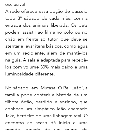
exclusiva!
A rede oferece essa opção de passeio 
todo 3º sábado de cada mês, com a 
entrada dos animais liberada. Os pets 
podem assistir ao filme no colo ou no 
chão em frente ao tutor, que deve se 
atentar e levar itens básicos, como água 
em um recipiente, além de mantê-los 
na guia. A sala é adaptada para recebê-
los com volume 30% mais baixo e uma 
luminosidade diferente. 
No sábado, em ‘Mufasa: O Rei Leão’, a 
família pode conferir a história de um 
filhote órfão, perdido e sozinho, que 
conhece um simpático leão chamado 
Taka, herdeiro de uma linhagem real. O 
encontro ao acaso dá início a uma 
grande jornada de um grupo de 