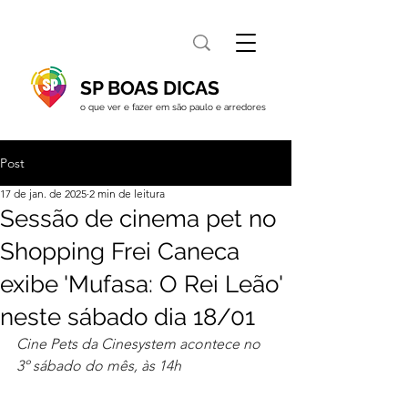
SP BOAS DICAS
o que ver e fazer em são paulo e arredores
Post
17 de jan. de 2025
2 min de leitura
Sessão de cinema pet no
Shopping Frei Caneca
exibe 'Mufasa: O Rei Leão'
neste sábado dia 18/01
Cine Pets da Cinesystem acontece no 
3º sábado do mês, às 14h