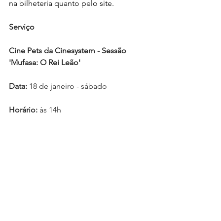
na bilheteria quanto pelo site. 
Serviço
Cine Pets da Cinesystem - Sessão 
'Mufasa: O Rei Leão'
Data:
 18 de janeiro - sábado
Horário: 
às 14h
Shoppings
Ver tudo
Posts Relacionados