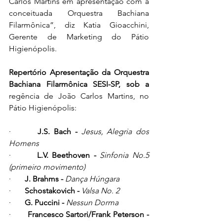
Carlos Martins em apresentação com a 
conceituada Orquestra Bachiana 
Filarmônica”, diz Katia Gioacchini, 
Gerente de Marketing do Pátio 
Higienópolis.
Repertório Apresentação da 
Orquestra 
Bachiana Filarmônica SESI-SP, sob a 
regência de João Carlos Martins, no 
Pátio Higienópolis:
·       
J.S. Bach - 
Jesus, Alegria dos 
Homens
·       
L.V. Beethoven - 
Sinfonia No.5 
(primeiro movimento)
·       
J. Brahms - 
Dança Húngara
·       
Schostakovich - 
Valsa No. 2
·       
G. Puccini - 
Nessun Dorma
·       
Francesco Sartori/Frank Peterson - 