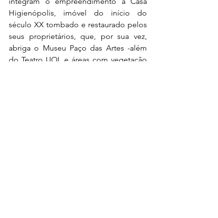
integram o empreendimento a Casa 
Higienópolis, imóvel do início do 
século XX tombado e restaurado pelos 
seus proprietários, que, por sua vez, 
abriga o Museu Paço das Artes -além 
do Teatro UOL e áreas com vegetação 
natural e a céu aberto – como o 
Boulevard e o Terraço. 
Orquestra Bachiana Filarmônica SESI-
SP, sob a regência de 
João
 Carlos 
Martins
25 anos de Pátio Higienópolis (Av. 
Higienópolis 618 – Vão Central - Piso 
Veiga Filho)
Gratuito
20 de julho, 19 horas
Av. Higienópolis 618 – Vão Central (Piso 
Veiga Filho)