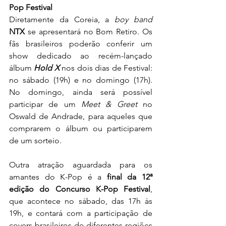
Pop Festival 
Diretamente da Coreia, a 
boy band
NTX
 se apresentará no Bom Retiro. Os 
fãs brasileiros poderão conferir um 
show dedicado ao recém-lançado 
álbum 
Hold X 
nos dois dias de Festival: 
no sábado (19h) e no domingo (17h). 
No domingo, ainda será possível 
participar de um 
Meet & Greet 
no 
Oswald de Andrade, para aqueles que 
comprarem o álbum ou participarem 
de um sorteio.
Outra atração aguardada para os 
amantes do K-Pop é a 
final da 12ª 
edição do Concurso K-Pop Festival
, 
que acontece no sábado, das 17h às 
19h, e contará com a participação de 
covers brasileiros de diferentes regiões 