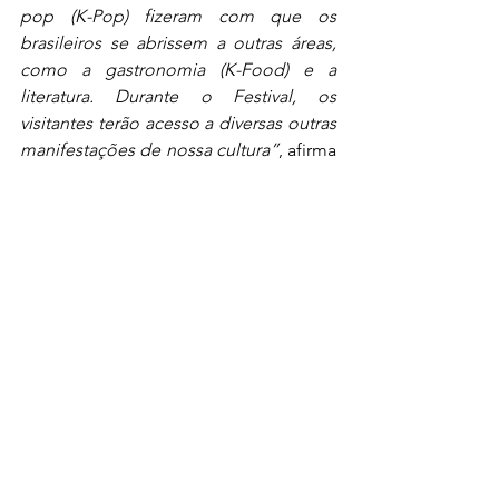
pop (K-Pop) fizeram com que os 
brasileiros se abrissem a outras áreas, 
como a gastronomia (K-Food) e a 
literatura. Durante o Festival, os 
visitantes terão acesso a diversas outras 
manifestações de nossa cultura”
, afirma 
Bruno Kim, presidente da Associação 
Brasileira dos Coreanos.
O evento conta com o apoio da 
Prefeitura de São Paulo, junto da 
Subprefeitura da Sé. Para atender ao 
público esperado, no evento haverá 
uma infraestrutura com equipe de 
bombeiros civis, 26 banheiros químicos 
e uma tenda com equipe de enfermaria 
e ambulâncias disponíveis durante os 
dois dias de evento.