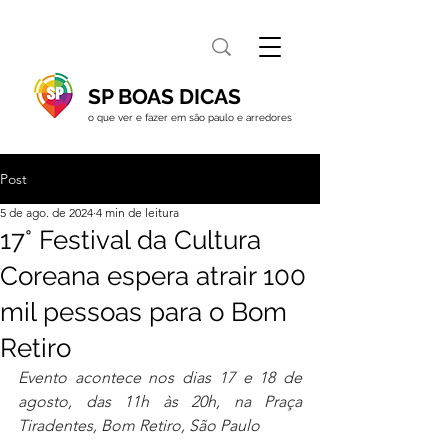
SP BOAS DICAS
o que ver e fazer em são paulo e arredores
Post
5 de ago. de 2024
4 min de leitura
17° Festival da Cultura
Coreana espera atrair 100
mil pessoas para o Bom
Retiro
Evento acontece nos dias 17 e 18 de 
agosto, das 11h às 20h, na Praça 
Tiradentes, Bom Retiro, São Paulo