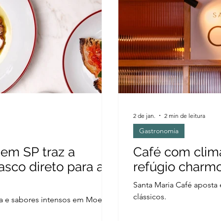
2 de jan.
2 min de leitura
Gastronomia
 em SP traz a
Café com clima
asco direto para a
refúgio charmo
Santa Maria Café aposta 
clássicos.
a e sabores intensos em Moema.