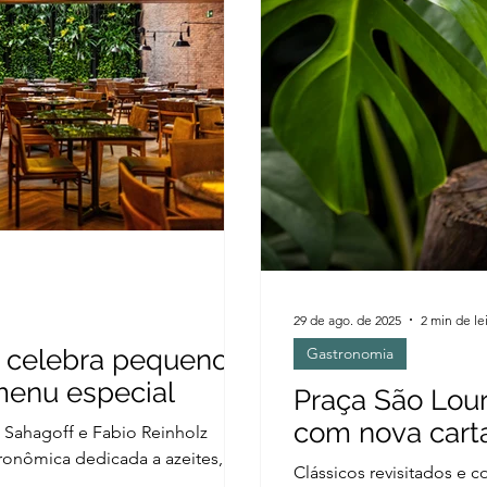
29 de ago. de 2025
2 min de le
 celebra pequenos
Gastronomia
menu especial
Praça São Lou
com nova carta
Sahagoff e Fabio Reinholz
ronômica dedicada a azeites,
Clássicos revisitados e 
.