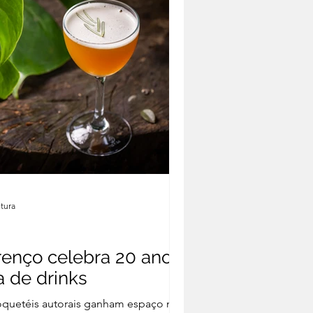
itura
renço celebra 20 anos
 de drinks
coquetéis autorais ganham espaço no