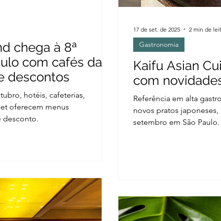
17 de set. de 2025
2 min de lei
d chega à 8ª
Gastronomia
ulo com cafés da
Kaifu Asian Cu
e descontos
com novidade
ubro, hotéis, cafeterias,
Referência em alta gastro
rmet oferecem menus
novos pratos japoneses, 
e desconto.
setembro em São Paulo.