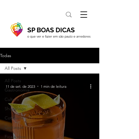
SP BOAS DICAS
o que ver e fazer em são paulo e arredores
Todas
All Posts
All Posts
11 de set. de 2023
1 min de leitura
Gastronomia
Cultura
Shoppings
Cotidiano
Destaque
Fica a dica