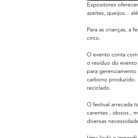
Expositores oferecem
azeites, queijos... 
Para as crianças, a f
circo. 
O evento conta com 
o resíduo do evento
para gerenciamento d
carbono produzido. O
reciclado.
O festival arrecada
carentes , idosos , 
diversas necessidade
Uma linda e imperdíve