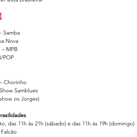
l
 - Samba
ssa Nova
n – MPB
PB/POP
 – Chorinho
– Show Samblues
show os Jorges)
rasilidades
to, das 11h às 21h (sábado) e das 11h às 19h (domingo)
 Falcão