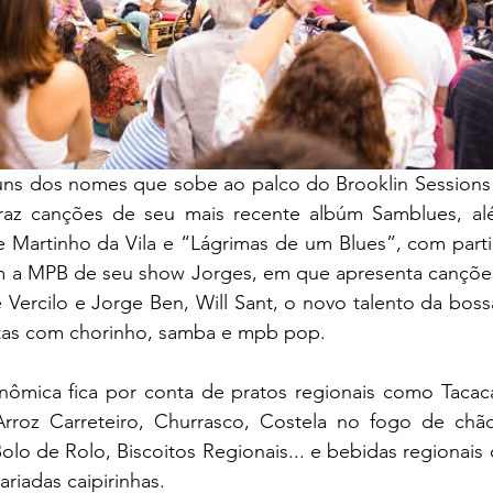
guns dos nomes que sobe ao palco do Brooklin Sessions 
raz canções de seu mais recente albúm Samblues, alé
e Martinho da Vila e “Lágrimas de um Blues”, com parti
 a MPB de seu show Jorges, em que apresenta canções
Vercilo e Jorge Ben, Will Sant, o novo talento da boss
istas com chorinho, samba e mpb pop.
onômica fica por conta de pratos regionais como Tacacá
Arroz Carreteiro, Churrasco, Costela no fogo de chão,
lo de Rolo, Biscoitos Regionais... e bebidas regionais
riadas caipirinhas.