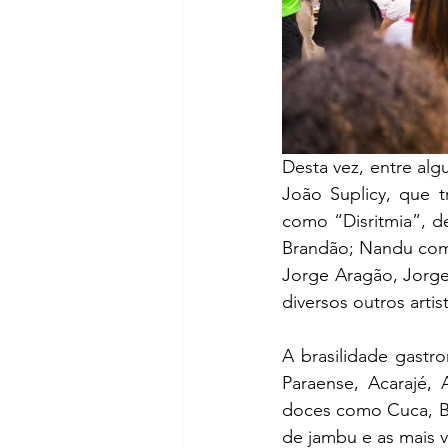
Desta vez, entre al
João Suplicy, que t
como “Disritmia”, d
Brandão; Nandu com
Jorge Aragão, Jorge 
diversos outros art
A brasilidade gastr
Paraense, Acarajé, 
doces como Cuca, Bo
de jambu e as mais va