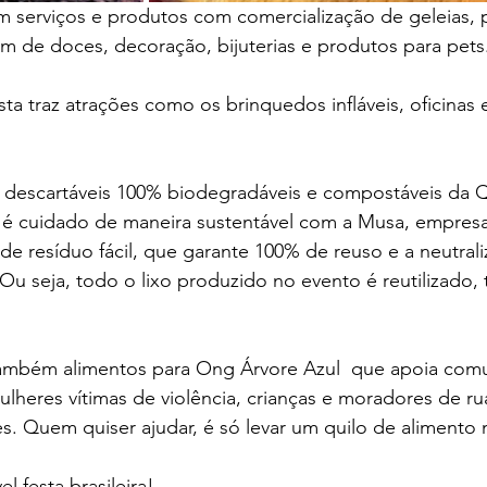
 serviços e produtos com comercialização de geleias, p
além de doces, decoração, bijuterias e produtos para pets
esta traz atrações como os brinquedos infláveis, oficinas 
descartáveis 100% biodegradáveis e compostáveis da Qa
 é cuidado de maneira sustentável com a Musa, empresa
e resíduo fácil, que garante 100% de reuso e a neutrali
u seja, todo o lixo produzido no evento é reutilizado,
 também alimentos para Ong Árvore Azul  que apoia com
mulheres vítimas de violência, crianças e moradores de r
s. Quem quiser ajudar, é só levar um quilo de alimento 
l festa brasileira!