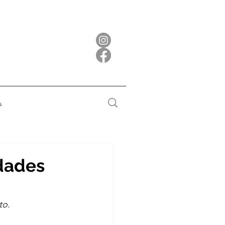
s
idades
to.