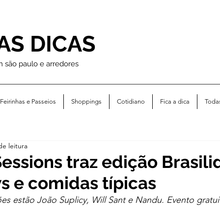
AS DICAS
m são paulo e arredores
Feirinhas e Passeios
Shoppings
Cotidiano
Fica a dica
Toda
de leitura
Sessions traz edição Brasil
 e comidas típicas
es estão João Suplicy, Will Sant e Nandu. Evento gratui