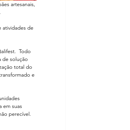
ães artesanais, 
.
e atividades de 
lifest.  Todo 
 de solução 
zação total do 
 transformado e 
unidades 
ua em suas 
não perecível.