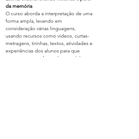
da memória 
O curso aborda a interpretação de uma 
forma ampla, levando em 
consideração várias linguagens, 
usando recursos como vídeos, curtas-
metragens, tirinhas, textos, atividades e 
experiências dos alunos para que 
possam ser transformados em debates 
e produção textual. Antes mesmo de 
escrever, é necessário aguçar a maneira 
como interpretamos o mundo à nossa 
volta.  
Curso presencial  
Dias 15, 17, 19, 22, 24, 29, 31 de janeiro 
e 02 de fevereiro, segundas, quartas e 
sextas, das 19h às 21h 
Valor: R$300