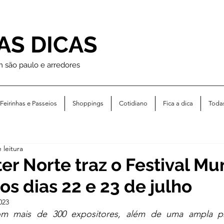
AS DICAS
m são paulo e arredores
Feirinhas e Passeios
Shoppings
Cotidiano
Fica a dica
Toda
 leitura
er Norte traz o Festival M
os dias 22 e 23 de julho
023
m mais de 300 expositores, além de uma ampla p