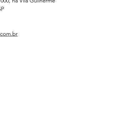
000, na Vila Guilherme
SP
com.br