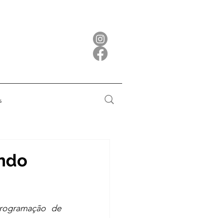
s
undo
rogramação de 