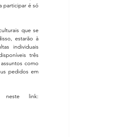
 participar é só 
ulturais que se 
sso, estarão à 
s individuais 
sponíveis três 
 assuntos como 
eus pedidos em 
Os interessados poderão antecipar sua inscrição gratuita neste link: 