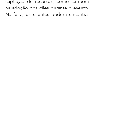
captação de recursos, como também 
na adoção dos cães durante o evento. 
Na feira, os clientes podem encontrar 
produtos artesanais com a temática pet 
a partir de R$5,00, tanto para os animais, 
como para quem curte os pets. O 
projeto tem camisetas, peças de 
decoração, acessórios e também 
roupas, guias, brinquedos e várias 
coisinhas para os peludos. E além 
disso, quem quiser ajudar pode 
contribuir com doação de ração, 
produtos pet (novos e usados), 
produtos de limpeza, jornal ou mesmo 
doando via pix 
(
caosemfome@gmail.com
). Nesta 
edição do Coletivo alguns cachorrinhos 
estarão conosco à procura de um lar 
quente e amoroso. A feirinha de 
adoção acontece das 12h às 17h.