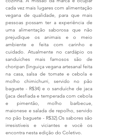
cozinha. A missão da marca é ocupar 
cada vez mais lugares com alimentação 
vegana de qualidade, para que mais 
pessoas possam ter a experiência de 
uma alimentação saborosa que não 
prejudique os animais e o meio 
ambiente e feita com carinho e 
cuidado. Atualmente no cardápio os 
sanduíches mais famosos são de 
choripan (linguiça vegana artesanal feita 
na casa, salsa de tomate e cebola e 
molho chimichurri, servido no pão 
baguete - R$34) e o sanduíche de jaca 
(jaca desfiada e temperada com cebola 
e pimentão, molho barbecue, 
maionese e salada de repolho, servido 
no pão baguete - R$32).Os sabores são 
irresistíveis e viciantes e você os 
encontra nesta edição do Coletivo. 