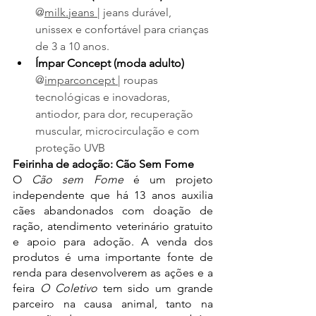
@
milk.jeans 
| jeans durável, 
unissex e confortável para crianças 
de 3 a 10 anos.
Ímpar Concept (moda adulto) 
@
imparconcept 
| roupas 
tecnológicas e inovadoras, 
antiodor, para dor, recuperação 
muscular, microcirculação e com 
proteção UVB
Feirinha de adoção: Cão Sem Fome
O 
Cão sem Fome
 é um projeto 
independente que há 13 anos auxilia 
cães abandonados com doação de 
ração, atendimento veterinário gratuito 
e apoio para adoção. A venda dos  
produtos é uma importante fonte de 
renda para desenvolverem as ações e a 
feira 
O Coletivo
 tem sido um grande 
parceiro na causa animal, tanto na 