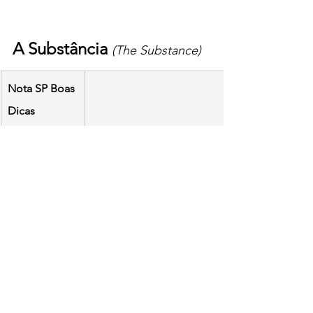
A Substância 
(The Substance)
Nota SP Boas 
Dicas
Duração: 
140 
Gênero
: drama, terror
min.
Estreia
: 
Direção
: 
Coralie Fargeat
19/09/2024
Ano
: 2024
Roteiro
: 
Coralie Fargeat
Estreia: 
EUA, 
Elenco: 
Demi Moore, Margaret Qualley, 
França, 
Dennis Quaid, Gore Abrams 
Irlanda do 