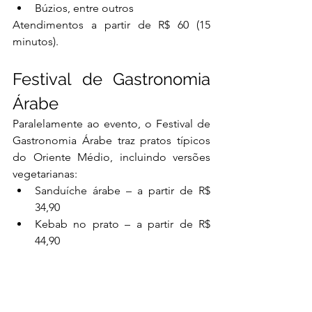
Búzios, entre outros
Atendimentos a partir de R$ 60 (15 
minutos).
Festival de Gastronomia 
Árabe
Paralelamente ao evento, o Festival de 
Gastronomia Árabe traz pratos típicos 
do Oriente Médio, incluindo versões 
vegetarianas:
Sanduíche árabe – a partir de R$ 
34,90
Kebab no prato – a partir de R$ 
44,90
Shawarma – a partir de R$ 34,90
Sanduíche vegetariano – R$ 29,99
Falafel no prato – R$ 39,99
Salada de pepino com iogurte – R$ 