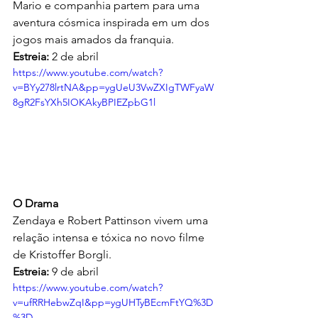
Mario e companhia partem para uma 
aventura cósmica inspirada em um dos 
jogos mais amados da franquia.
Estreia:
 2 de abril
https://www.youtube.com/watch?
v=BYy278lrtNA&pp=ygUeU3VwZXIgTWFyaW
8gR2FsYXh5IOKAkyBPIEZpbG1l
O Drama
Zendaya e Robert Pattinson vivem uma 
relação intensa e tóxica no novo filme 
de Kristoffer Borgli.
Estreia:
 9 de abril
https://www.youtube.com/watch?
v=ufRRHebwZqI&pp=ygUHTyBEcmFtYQ%3D
%3D