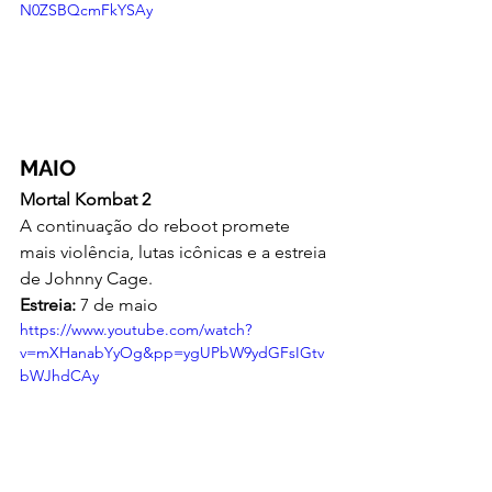
N0ZSBQcmFkYSAy
MAIO
Mortal Kombat 2
A continuação do reboot promete 
mais violência, lutas icônicas e a estreia 
de Johnny Cage.
Estreia:
 7 de maio
https://www.youtube.com/watch?
v=mXHanabYyOg&pp=ygUPbW9ydGFsIGtv
bWJhdCAy