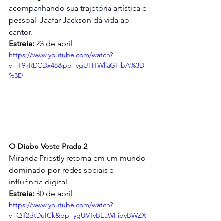
acompanhando sua trajetória artística e 
pessoal. 
Jaafar Jackson dá vida ao 
cantor.
Estreia:
 23 de abril
https://www.youtube.com/watch?
v=lT9kRDCDx48&pp=ygUHTWljaGFlbA%3D
%3D
O Diabo Veste Prada 2
Miranda Priestly retorna em um mundo 
dominado por redes sociais e 
influência digital.
Estreia:
 30 de abril
https://www.youtube.com/watch?
v=Qif2dtDuICk&pp=ygUVTyBEaWFibyBWZX