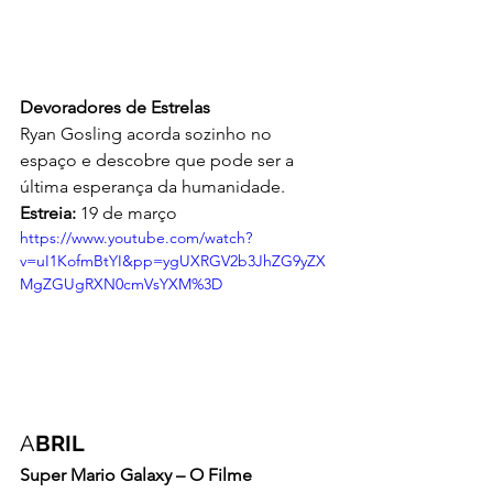
Devoradores de Estrelas
Ryan Gosling acorda sozinho no 
espaço e descobre que pode ser a 
última esperança da humanidade.
Estreia:
 19 de março
https://www.youtube.com/watch?
v=uI1KofmBtYI&pp=ygUXRGV2b3JhZG9yZX
MgZGUgRXN0cmVsYXM%3D
A
BRIL
Super Mario Galaxy – O Filme