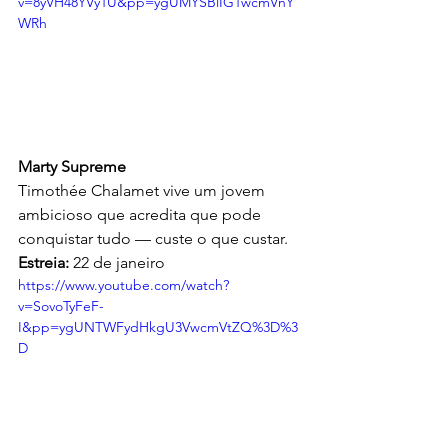
v=8yVH48YVy1U&pp=ygUMYSBlIG1wcmVnY
WRh
Marty Supreme
Timothée Chalamet vive um jovem 
ambicioso que acredita que pode 
conquistar tudo — custe o que custar.
Estreia:
 22 de janeiro
https://www.youtube.com/watch?
v=SovoTyFeF-
I&pp=ygUNTWFydHkgU3VwcmVtZQ%3D%3
D