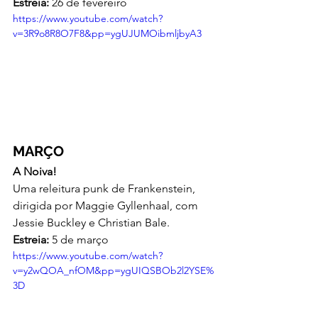
Estreia:
 26 de fevereiro
https://www.youtube.com/watch?
v=3R9o8R8O7F8&pp=ygUJUMOibmljbyA3
MARÇO
A Noiva!
Uma releitura punk de Frankenstein, 
dirigida por Maggie Gyllenhaal, com 
Jessie Buckley e Christian Bale.
Estreia:
 5 de março
https://www.youtube.com/watch?
v=y2wQOA_nfOM&pp=ygUIQSBOb2l2YSE%
3D