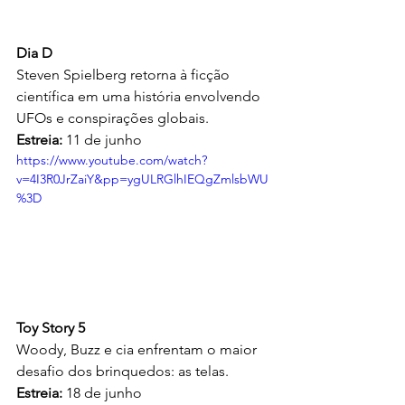
Dia D
Steven Spielberg retorna à ficção 
científica em uma história envolvendo 
UFOs e conspirações globais. 
Estreia:
 11 de junho
https://www.youtube.com/watch?
v=4I3R0JrZaiY&pp=ygULRGlhIEQgZmlsbWU
%3D
Toy Story 5
Woody, Buzz e cia enfrentam o maior 
desafio dos brinquedos: as telas.
Estreia:
 18 de junho