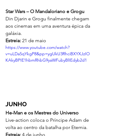
Star Wars – O Mandaloriano e Grogu
Din Djarin e Grogu finalmente chegam 
aos cinemas em uma aventura épica da 
galáxia.
Estreia:
 21 de maio
https://www.youtube.com/watch?
v=uLDa5qYkgP8&pp=ygUkU3RhciBXYXJzIO
KAkyBPIE1hbmRhbG9yaWFubyBlIEdyb2d1
JUNHO
He-Man e os Mestres do Universo
Live-action coloca o Príncipe Adam de 
volta ao centro da batalha por Eternia.
Estreia:
 4 de junho