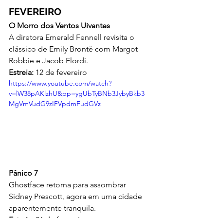
FEVEREIRO
O Morro dos Ventos Uivantes
A diretora Emerald Fennell revisita o 
clássico de Emily Brontë com Margot 
Robbie e Jacob Elordi.
Estreia:
 12 de fevereiro 
https://www.youtube.com/watch?
v=lW38pAKlzhU&pp=ygUbTyBNb3JybyBkb3
MgVmVudG9zIFVpdmFudGVz
Pânico 7
Ghostface retorna para assombrar 
Sidney Prescott, agora em uma cidade 
aparentemente tranquila.