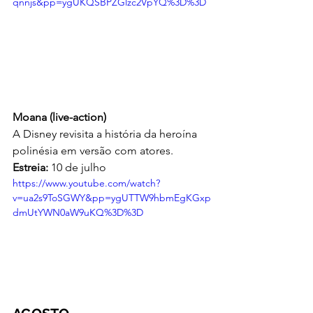
qnnjs&pp=ygUKQSBPZGlzc2VpYQ%3D%3D
Moana (live-action)
A Disney revisita a história da heroína 
polinésia em versão com atores. 
Estreia:
 10 de julho
https://www.youtube.com/watch?
v=ua2s9ToSGWY&pp=ygUTTW9hbmEgKGxp
dmUtYWN0aW9uKQ%3D%3D