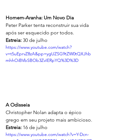
Homem-Aranha: Um Novo Dia
Peter Parker tenta reconstruir sua vida 
após ser esquecido por todos.
Estreia:
 30 de julho
https://www.youtube.com/watch?
v=t5uEprvZ8zA&pp=ygUZSG9tZW0tQXJhb
mhhOiBVbSBOb3ZvIERpYQ%3D%3D
A Odisseia
Christopher Nolan adapta o épico 
grego em seu projeto mais ambicioso. 
Estreia:
 16 de julho
https://www.youtube.com/watch?v=Y-Dcn-