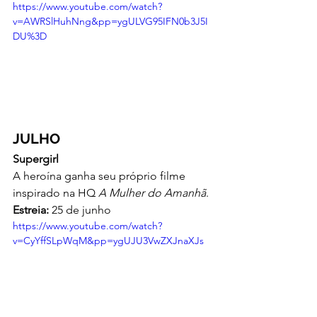
https://www.youtube.com/watch?
v=AWRSlHuhNng&pp=ygULVG95IFN0b3J5I
DU%3D
JULHO
Supergirl
A heroína ganha seu próprio filme 
inspirado na HQ 
A Mulher do Amanhã
.
Estreia:
 25 de junho
https://www.youtube.com/watch?
v=CyYffSLpWqM&pp=ygUJU3VwZXJnaXJs