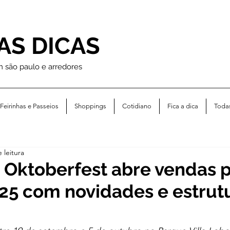
AS DICAS
m são paulo e arredores
Feirinhas e Passeios
Shoppings
Cotidiano
Fica a dica
Toda
 leitura
 Oktoberfest abre vendas 
25 com novidades e estrut