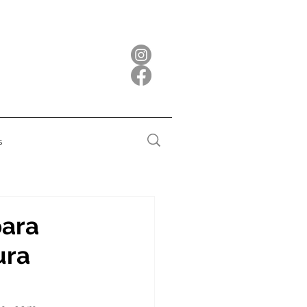
s
para
ura