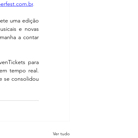
rfest.com.br
.
ete uma edição 
sicais e novas 
manha a contar 
enTickets para 
em tempo real. 
e se consolidou 
Ver tudo