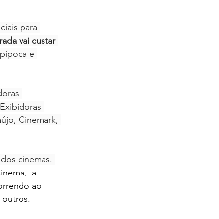
iais para 
rada vai custar 
pipoca e 
doras 
Exibidoras 
újo, Cinemark, 
 dos cinemas. 
Cinema
,  a 
orrendo ao 
 outros.