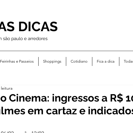
AS DICAS
m são paulo e arredores
Feirinhas e Passeios
Shoppings
Cotidiano
Fica a dica
Toda
leitura
 Cinema: ingressos a R$ 1
filmes em cartaz e indicado