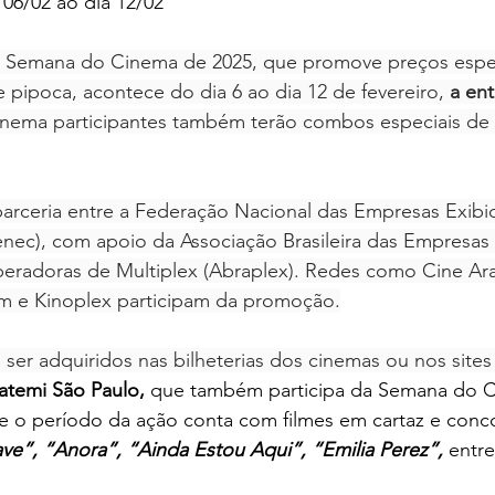
06/02 ao dia 12/02 
a Semana do Cinema de 2025, que promove preços espec
pipoca, acontece do dia 6 ao dia 12 de fevereiro, 
a
ent
cinema participantes também terão combos especiais de 
rceria entre a Federação Nacional das Empresas Exibi
nec), com apoio da Associação Brasileira das Empresas 
eradoras de Multiplex (Abraplex). Redes como Cine Ara
em e Kinoplex participam da promoção.
er adquiridos nas bilheterias dos cinemas ou nos sites
temi São Paulo, 
que também participa 
da 
Semana do 
 o período da ação conta com filmes em cartaz e conc
ve”, “Anora”, “Ainda Estou Aqui”, “Emilia Perez”, 
entre