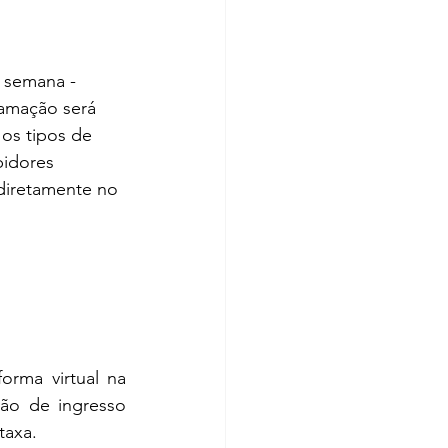
e semana - 
ramação será 
os tipos de 
bidores 
diretamente no 
rma virtual na 
o de ingresso 
taxa.