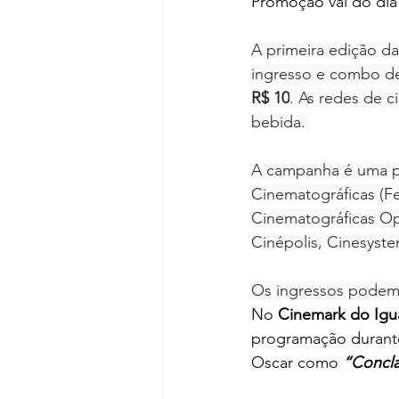
Promoção vai do dia 
A primeira edição d
ingresso e combo de 
R$ 10
. As redes de 
bebida. 
A campanha é uma pa
Cinematográficas (Fe
Cinematográficas Op
Cinépolis, Cinesyst
Os ingressos podem s
No 
Cinemark do Igua
programação durante
Oscar como 
“Concla