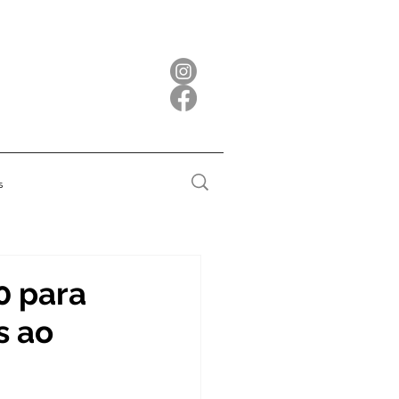
s
0 para
s ao