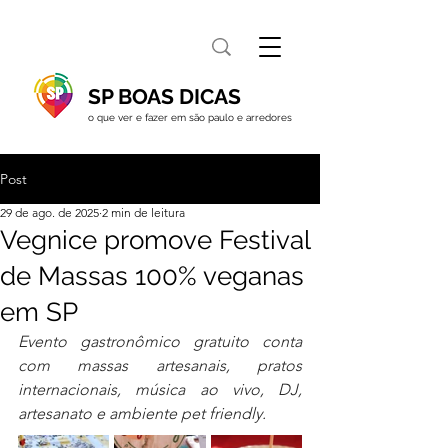
SP BOAS DICAS
o que ver e fazer em são paulo e arredores
Post
29 de ago. de 2025
2 min de leitura
Vegnice promove Festival
de Massas 100% veganas
em SP
Evento gastronômico gratuito conta 
com massas artesanais, pratos 
internacionais, música ao vivo, DJ, 
artesanato e ambiente pet friendly. 